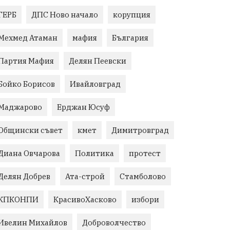
ГЕРБ
ДПС Ново начало
корупция
Мехмед Атаман
мафия
България
Партия Мафия
Делян Пеевски
Бойко Борисов
Ивайловград
Маджарово
Ерджан Юсуф
Общински съвет
кмет
Димитровград
Диана Овчарова
Политика
протест
Делян Добрев
Ата-строй
Стамболово
КПКОНПИ
КрасивоХасково
избори
Ивелин Михайлов
Доброволчество