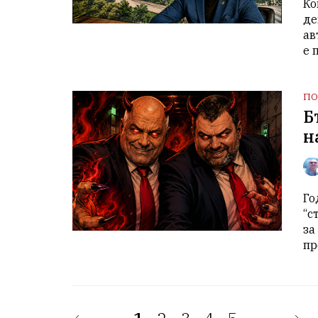
Ко
де
ав
е 
ПО
Б
н
Го
“с
за
пр