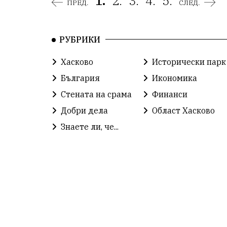
1.
2.
3.
4.
5.
ПРЕД.
СЛЕД.
РУБРИКИ
Хасково
Исторически парк
България
Икономика
Стената на срама
Финанси
Добри дела
Област Хасково
Знаете ли, че...