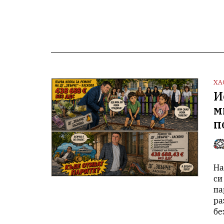
ХА
И
м
п
На
си
па
ра
бе