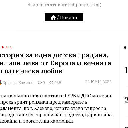
Всички статии от избрания #tag
/
Новини
СКОВО
стория за една детска градина,
илион лева от Европа и вечната
1
олитическа любов
23 ЮНИ, 2026
Красиво Хасково
0
268
 национално ниво партиите ГЕРБ и ДПС може да 
2
 прехвърлят реплики пред камерите в 
рламента, но в Хасково, когато става въпрос за 
зпределяне на европейски средства, цари пълна, 
зкрайна и трогателна хармония.