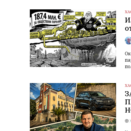
ХА
И
о
Ок
па
по
ХА
З
П
Н
Х