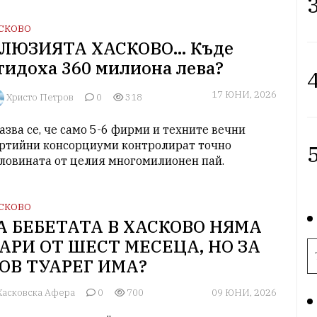
3
СКОВО
ЛЮЗИЯТА ХАСКОВО... Къде
тидоха 360 милиона лева?
4
17 ЮНИ, 2026
Христо Петров
0
318
азва се, че само 5-6 фирми и техните вечни 
ртийни консорциуми контролират точно 
5
ловината от целия многомилионен пай.
СКОВО
А БЕБЕТАТА В ХАСКОВО НЯМА
АРИ ОТ ШЕСТ МЕСЕЦА, НО ЗА
ОВ ТУАРЕГ ИМА?
асковска Афера
0
700
09 ЮНИ, 2026