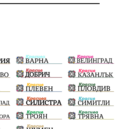
несправедливост
бухалки
Сметища
екология
изкуство
Златил Хаджиев
Хасково
добри дела
родолюбци
здравословен живот
пенсионери
Сметища
МВР
вода
ВИК
синя зона
сигнали
ЗаедноМожемПовече
Село Динево
Акция
РИОСВ
МОСВ
Държавна Мафия
Ивайловград