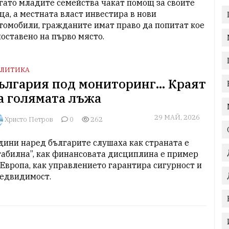
гато младите семейства чакат помощ за своите 
ца, а местната власт инвестира в нови 
томобили, гражданите имат право да попитат кое 
поставено на първо място.
ЛИТИКА
ългария под мониторинг... Краят
а голямата лъжа
29 МАЙ, 2026
Христо Петров
0
262
дини наред българите слушаха как страната е 
табилна”, как финансовата дисциплина е пример 
 Европа, как управлението гарантира сигурност и 
едвидимост.