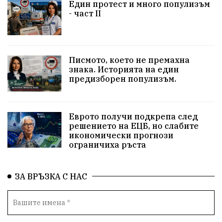
Един протест и много популизъм
несправедливост
бухалки
Сметища
- част II
екология
изкуство
Златил Хаджиев
Хасково
добри дела
родолюбци
Писмото, което не премахна
знака. Историята на един
здравословен живот
пенсионери
Сметища
предизборен популизъм.
МВР
вода
ВИК
синя зона
сигнали
Еврото получи подкрепа след
ЗаедноМожемПовече
Село Динево
Акция
решението на ЕЦБ, но слабите
икономически прогнози
ограничиха ръста
РИОСВ
МОСВ
Държавна Мафия
Ивайловград
ЗА ВРЪЗКА С НАС