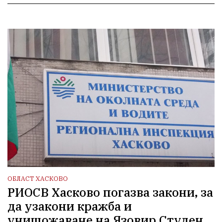
ОБЛАСТ ХАСКОВО
РИОСВ Хасково погазва закони, за
да узакони кражба и
унищожаване на Язовир Студен