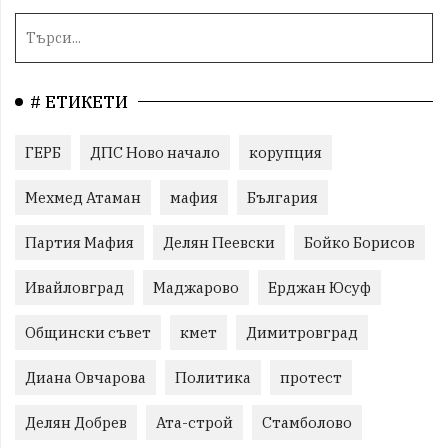
# ЕТИКЕТИ
ГЕРБ
ДПС Ново начало
корупция
Мехмед Атаман
мафия
България
Партия Мафия
Делян Пеевски
Бойко Борисов
Ивайловград
Маджарово
Ерджан Юсуф
Общински съвет
кмет
Димитровград
Диана Овчарова
Политика
протест
Делян Добрев
Ата-строй
Стамболово