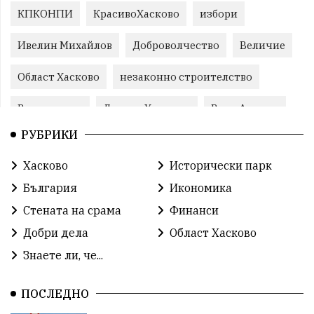
КПКОНПИ
КрасивоХасково
избори
Ивелин Михайлов
Доброволчество
Величие
Област Хасково
незаконно строителство
Възраждане
Даниел Хаджиев
Вила Армира
РУБРИКИ
прокуратура
Станислав Дечев
Хасково
Хасково
Исторически парк
Прогресивна България
природа
Иво Димов
България
Икономика
злато
Прогресивна България
злато
Стената на срама
Финанси
Добри дела
Област Хасково
Делчо Пехливанов
протест
общество
Знаете ли, че...
общество
корупция
усвояване
ПОСЛЕДНО
Станислав Дечев
Исторически парк