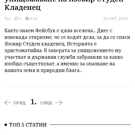
Кладенец
Тео
0
614
23 ОКТ, 2025
Както знаем Фейсбук е цяла вселена... Днес с 
изненада открихме, че се водят дела, за да се спаси 
Язовир Студен кладенец. Историята е 
христоматийна. В заверата за унищожението му 
участват и държавни служби забравили за какво 
изобщо съществуват, а именно за опазване на 
нашата земя и природни блага...
1.
ПРЕД.
СЛЕД.
ТОП 5 СТАТИИ