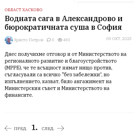
ОБЛАСТ ХАСКОВО
Водната сага в Александрово и
бюрократичната суша в София
08 ОКТ, 2025
Христо Петров
0
483
Днес получихме отговор и от Министерството на 
регионалното развитие и благоустройството 
(МРРБ), че те всъщност нямат нищо против, 
съгласували са всичко "без забележки“, но 
изпълнението, казват, било ангажимент на 
Министерския съвет и Министерството на 
финансите. 
1.
ПРЕД.
СЛЕД.