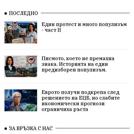
общество
корупция
усвояване
ПОСЛЕДНО
Станислав Дечев
Исторически парк
Един протест и много популизъм
несправедливост
бухалки
Сметища
- част II
екология
изкуство
Златил Хаджиев
Хасково
добри дела
родолюбци
Писмото, което не премахна
знака. Историята на един
здравословен живот
пенсионери
Сметища
предизборен популизъм.
МВР
вода
ВИК
синя зона
сигнали
Еврото получи подкрепа след
ЗаедноМожемПовече
Село Динево
Акция
решението на ЕЦБ, но слабите
икономически прогнози
ограничиха ръста
РИОСВ
МОСВ
Държавна Мафия
Ивайловград
ЗА ВРЪЗКА С НАС