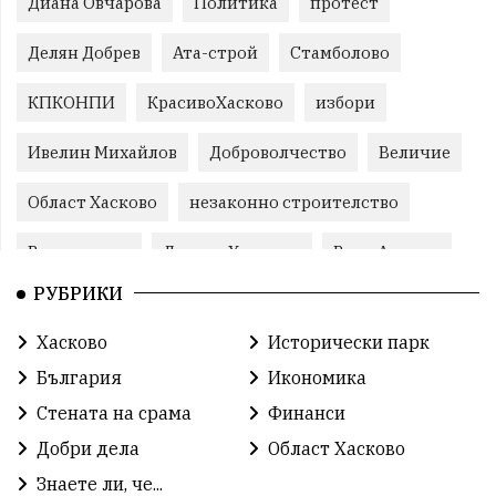
Диана Овчарова
Политика
протест
Делян Добрев
Ата-строй
Стамболово
КПКОНПИ
КрасивоХасково
избори
Ивелин Михайлов
Доброволчество
Величие
Област Хасково
незаконно строителство
Възраждане
Даниел Хаджиев
Вила Армира
РУБРИКИ
прокуратура
Станислав Дечев
Хасково
Хасково
Исторически парк
Прогресивна България
природа
Иво Димов
България
Икономика
злато
Прогресивна България
злато
Стената на срама
Финанси
Добри дела
Област Хасково
Делчо Пехливанов
протест
общество
Знаете ли, че...