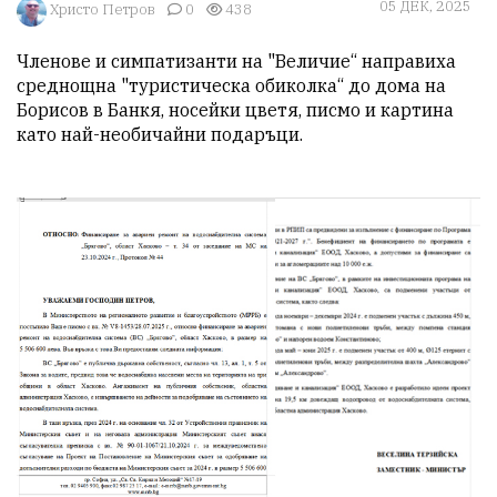
05 ДЕК, 2025
Христо Петров
0
438
Членове и симпатизанти на "Величие“ направиха 
среднощна "туристическа обиколка“ до дома на 
Борисов в Банкя, носейки цветя, писмо и картинa 
като най-необичайни подаръци.