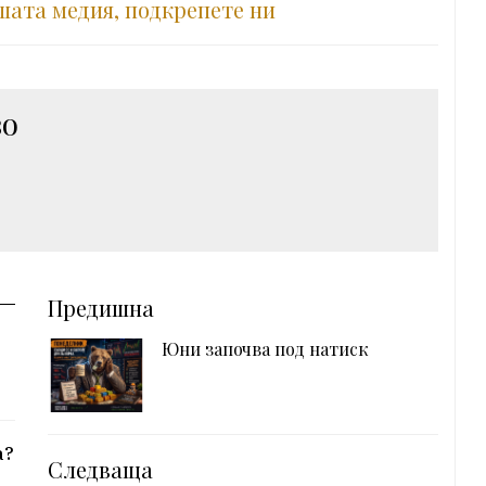
шата медия, подкрепете ни
во
Предишна
Юни започва под натиск
а
а?
Следваща