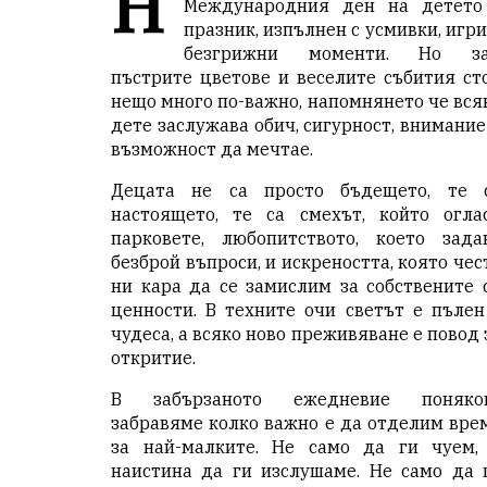
Н
Международния ден на детето
празник, изпълнен с усмивки, игри
безгрижни моменти. Но з
пъстрите цветове и веселите събития ст
нещо много по-важно, напомнянето че вся
дете заслужава обич, сигурност, внимание
възможност да мечтае.
Децата не са просто бъдещето, те 
настоящето, те са смехът, който огла
парковете, любопитството, което зада
безброй въпроси, и искреността, която чес
ни кара да се замислим за собствените 
ценности. В техните очи светът е пълен
чудеса, а всяко ново преживяване е повод 
откритие.
В забързаното ежедневие поняко
забравяме колко важно е да отделим вре
за най-малките. Не само да ги чуем,
наистина да ги изслушаме. Не само да 