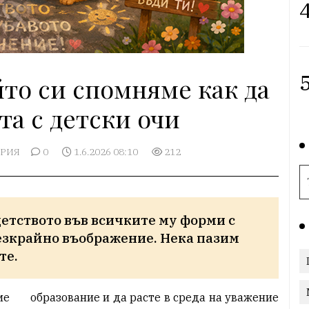
4
5
ойто си спомняме как да
та с детски очи
АРИЯ
0
1.6.2026 08:10
212
етството във всичките му форми с 
езкрайно въображение. Нека пазим 
те.
е
образование и да расте в среда на уважение