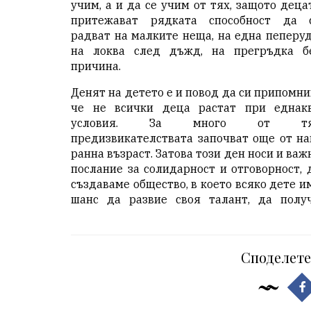
учим, а и да се учим от тях, защото деца
притежават рядката способност да 
радват на малките неща, на една пеперуд
на локва след дъжд, на прегръдка б
причина.
Денят на детето е и повод да си припомни
че не всички деца растат при еднак
условия. За много от тя
предизвикателствата започват още от на
ранна възраст. Затова този ден носи и важ
послание за солидарност и отговорност, 
създаваме общество, в което всяко дете и
шанс да развие своя талант, да полу
Споделете