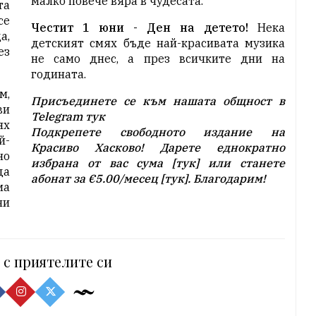
малко повече вяра в чудесата.
та
се
Честит 1 юни - Ден на детето!
Нека
а,
детският смях бъде най-красивата музика
ез
не само днес, а през всичките дни на
годината.
м,
Присъединете се към нашата общност в
ви
Telegram
тук
х
Подкрепете свободното издание на
й-
Красиво Хасково! Дарете еднократно
но
избрана от вас сума [
тук
] или станете
да
абонат за
€5.00
/месец [
тук
]. Благодарим!
ма
чи
 с приятелите си