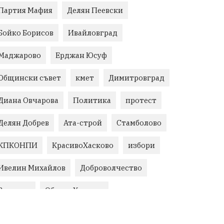
Партия Мафия
Делян Пеевски
Бойко Борисов
Ивайловград
Маджарово
Ерджан Юсуф
Общински съвет
кмет
Димитровград
Диана Овчарова
Политика
протест
Делян Добрев
Ата-строй
Стамболово
КПКОНПИ
КрасивоХасково
избори
Ивелин Михайлов
Доброволчество
Величие
Област Хасково
незаконно строителство
Възраждане