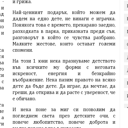
 -
и грижа.
 и
Най-ценният подарък, който можем да
ад
дадем на едно дете, не винаги е играчка.
ои
Понякога това е времето, прекарано заедно,
ко
разходката в парка, приказката преди сън,
 и
разговорът в който се чувства разбрано.
Малките жестове, които остават големи
са
спомени.
ся
На този 1 юни нека празнуваме детството
ва
във всичките му форми с неговата
то
искреност, енергия и безкрайно
си
въображение. Нека пазим правото на всяко
 с
дете да бъде дете. Да играе, да мечтае, да
за
греши, да открива и да расте с увереност, че
е обичано.
га
И нека поне за миг си позволим да
ме
погледнем света през детските очи, с
 а
повече любопитство, повече доброта и
ги