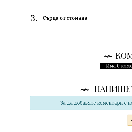
3.
Сърца от стомана
КО
Има 0 коме
НАПИШЕ
За да добавяте коментари е н