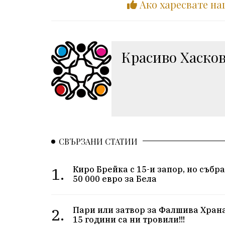
Ако харесвате на
Красиво Хаско
СВЪРЗАНИ СТАТИИ
1.
Киро Брейка с 15-и запор, но събр
50 000 евро за Бела
2.
Пари или затвор за Фалшива Хран
15 години са ни тровили!!!