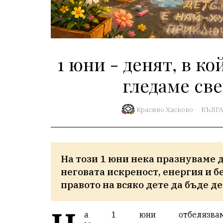
1 юни - денят, в к
гледаме све
Красиво Хасково
БЪЛГ
На този 1 юни нека празнуваме д
неговата искреност, енергия и б
правото на всяко дете да бъде де
а 1 юни отбелязвам