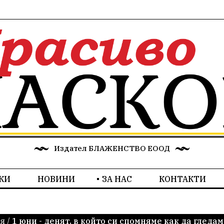
Издател БЛАЖЕНСТВО ЕООД
КИ
НОВИНИ
ЗА НАС
КОНТАКТИ
я
/
1 юни - денят, в който си спомняме как да гледам