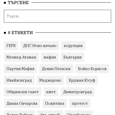
ТЪРСЕНЕ
# ЕТИКЕТИ
ГЕРБ
ДПС Ново начало
корупция
Мехмед Атаман
мафия
България
Партия Мафия
Делян Пеевски
Бойко Борисов
Ивайловград
Маджарово
Ерджан Юсуф
Общински съвет
кмет
Димитровград
Диана Овчарова
Политика
протест
Делян Добрев
Ата-строй
Стамболово