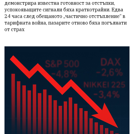
демонстрира известна готовност за отстъпки, 
успокояващите сигнали бяха краткотрайни. Едва 
24 часа след обещаното „частично отстъпление“ в 
тарифната война, пазарите отново бяха погълнати 
от страх