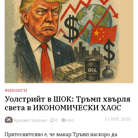
ФИНАНСИ
Уолстрийт в ШОК: Тръмп хвърля
света в ИКОНОМИЧЕСКИ ХАОС
11 АПР, 2025
Красиво Хасково
0
650
Притеснително е, че макар Тръмп наскоро да 