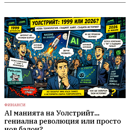
ФИНАНСИ
AI манията на Уолстрийт...
гениална революция или просто
нов балон?