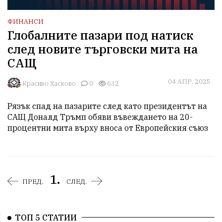
ФИНАНСИ
Глобалните пазари под натиск
след новите търговски мита на
САЩ
04 АПР, 2025
Красиво Хасково
0
632
Рязък спад на пазарите след като президентът на 
САЩ Доналд Тръмп обяви въвеждането на 20-
процентни мита върху вноса от Европейския съюз
1.
ПРЕД.
СЛЕД.
ТОП 5 СТАТИИ