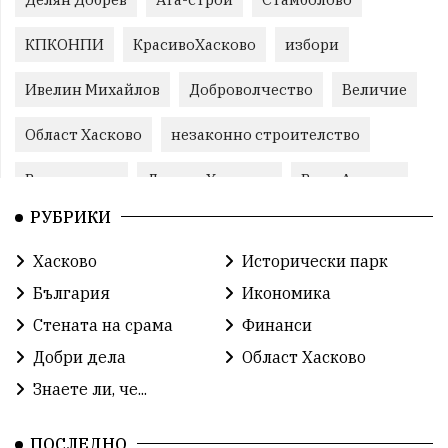
КПКОНПИ
КрасивоХасково
избори
Ивелин Михайлов
Доброволчество
Величие
Област Хасково
незаконно строителство
Възраждане
Даниел Хаджиев
Вила Армира
РУБРИКИ
прокуратура
Станислав Дечев
Хасково
Хасково
Исторически парк
Прогресивна България
природа
Иво Димов
България
Икономика
злато
Прогресивна България
злато
Стената на срама
Финанси
Добри дела
Област Хасково
Делчо Пехливанов
протест
общество
Знаете ли, че...
общество
корупция
усвояване
ПОСЛЕДНО