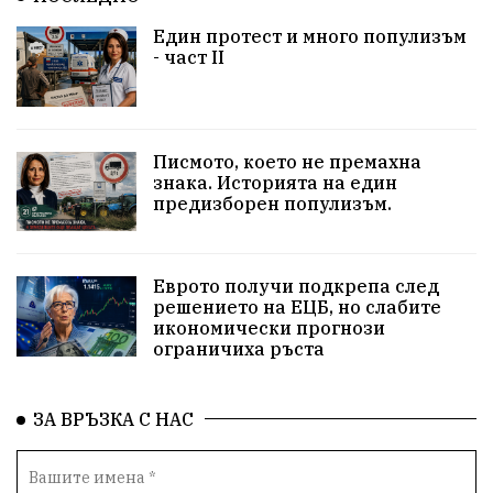
Станислав Дечев
Исторически парк
Един протест и много популизъм
несправедливост
бухалки
Сметища
- част II
екология
изкуство
Златил Хаджиев
Хасково
добри дела
родолюбци
Писмото, което не премахна
знака. Историята на един
здравословен живот
пенсионери
Сметища
предизборен популизъм.
МВР
вода
ВИК
синя зона
сигнали
Еврото получи подкрепа след
ЗаедноМожемПовече
Село Динево
Акция
решението на ЕЦБ, но слабите
икономически прогнози
ограничиха ръста
РИОСВ
МОСВ
Държавна Мафия
Ивайловград
ЗА ВРЪЗКА С НАС