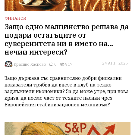
ФИНАНСИ
Защо едно малцинство решава да
подари остатъците от
суверенитета ни в името на...
нечии интереси?
24 АПР, 2025
Красиво Хасково
0
917
Защо държава със сравнително добри фискални 
показатели трябва да влезе в клуб на тежко 
задлъжнели икономики? За да може утре, при нова 
криза, да поеме част от техните пасиви чрез 
Европейския стабилизационен механизъм?