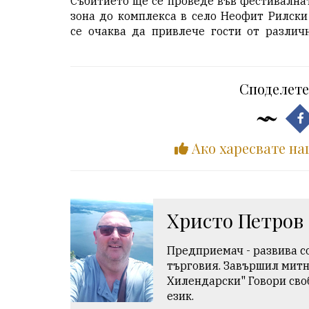
Събитието ще се проведе във фестивална
зона до комплекса в село Неофит Рилски
се очаква да привлече гости от различ
Споделете
Ако харесвате на
Христо Петров
Предприемач - развива с
търговия. Завършил мит
Хилендарски" Говори сво
език.