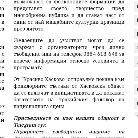
 -
възможност за фолклорните формации да
на
представят своето творчество пред
ни
многобройна публика и да станат част от
 в
един от най-мащабните културни празници
та
през лятото.
Желаещите да участват могат да се
жи
свържат с организаторите чрез лично
 с
съобщение или на телефон 0884 618 648 за
ки
повече информация относно условията и
те
програмата.
ни
От "Красиво Хасково“ отправяме покана към
се
фолклорните състави от Хасковска област
на
да се включат в инициативата и да покажат
богатството на тракийския фолклор на
ат
националната сцена.
ят
Присъединете се към нашата общност в
ъм
Telegram
тук
Подкрепете свободното издание на