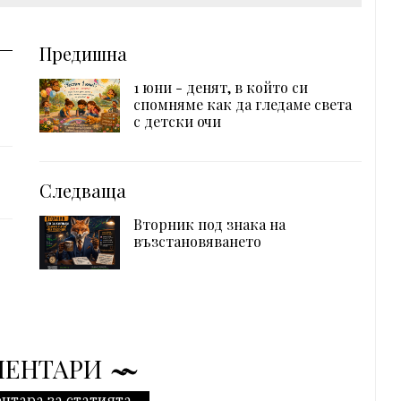
Предишна
1 юни - денят, в който си
спомняме как да гледаме света
с детски очи
Следваща
Вторник под знака на
възстановяването
МЕНТАРИ
нтара за статията