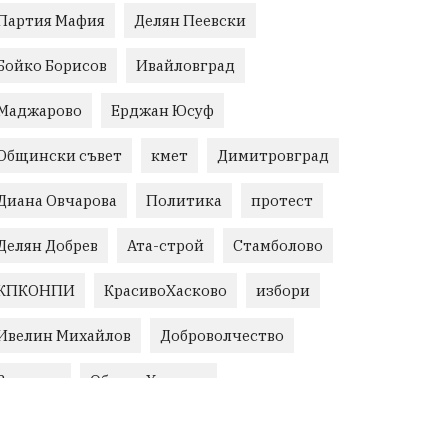
Партия Мафия
Делян Пеевски
Бойко Борисов
Ивайловград
Маджарово
Ерджан Юсуф
Общински съвет
кмет
Димитровград
Диана Овчарова
Политика
протест
Делян Добрев
Ата-строй
Стамболово
КПКОНПИ
КрасивоХасково
избори
Ивелин Михайлов
Доброволчество
Величие
Област Хасково
незаконно строителство
Възраждане