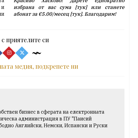
та
Красиво Хасково! Дарете еднократно
 и
избрана от вас сума [
тук
] или станете
ни
абонат за
€5.00
/месец [
тук
]. Благодарим!
 с приятелите си
шата медия, подкрепете ни
обствен бизнес в сферата на електронната
ническа администрация в ПУ "Паисий
бодно Английски, Немски, Испански и Руски