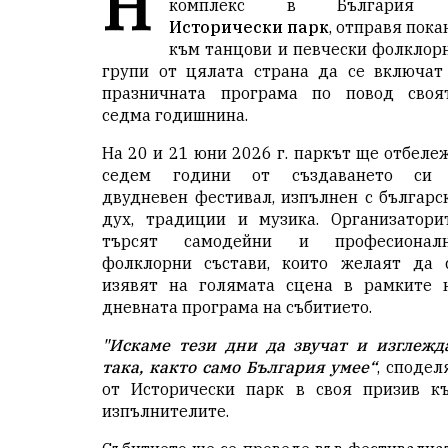
Н
комплекс в България
Исторически парк
, отправя пока
към танцови и певчески фолклор
групи от цялата страна да се включат
празничната програма по повод своя
седма годишнина.
На 20 и 21 юни 2026 г. паркът ще отбеле
седем години от създаването си
двудневен фестивал, изпълнен с българс
дух, традиции и музика. Организатори
търсят самодейни и професионал
фолклорни състави, които желаят да 
изявят на голямата сцена в рамките 
дневната програма на събитието.
"Искаме тези дни да звучат и изглежд
така, както само България умее“
, сподел
от Исторически парк в своя призив к
изпълнителите.