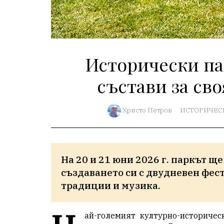
Исторически па
състави за св
Христо Петров
ИСТОРИЧЕС
На 20 и 21 юни 2026 г. паркът щ
създаването си с двудневен фест
традиции и музика.
ай-големият културно-историчес