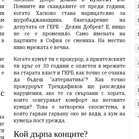
ни
Помните ли скандалите от преди години,
ни
когато Хасково стана нарицателно за
ъм
шуробаджанащина, благодарение на
о-
депутата от ГЕРБ - Делян Добрев? Е, нищо
ии
не се е променило. Само имената на
 в
партиите в София се смениха. На местно
ниво мрежата е вечна.
че
Когато кумът ти е прокурор, а приятелският
ов
ти кръг от 30 години е оплетен в мрежите
 е
на старата власт и ГЕРБ, как точно се очаква
да бъдеш “алтернатива“? Как точно
прокурорът Трендафилов ще разследва
с
нарушения, ако те са свързани с хората,
които осигуряват комфорт на неговите
кумци? Това е затворена екосистема, в
която гарван гарвану око не вади, а кум на
на
кумеца пост урежда.
ще
ти
Кой дърпа конците?
ен