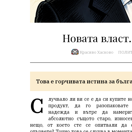
Новата власт.
Красиво Хасково
ПОЛИ
Това е горчивата истина за бълг
С
лучвало ли ви се е да си купите н
продукт, да го разопаковате
надежда и вътре да намери
абсолютно същото старо, износе
нещо, от което сте се опитвали да 
отървете? Точно това се случва в момента