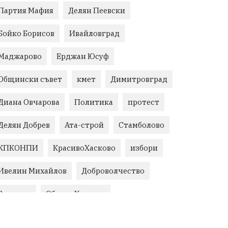
Партия Мафия
Делян Пеевски
Бойко Борисов
Ивайловград
Маджарово
Ерджан Юсуф
Общински съвет
кмет
Димитровград
Диана Овчарова
Политика
протест
Делян Добрев
Ата-строй
Стамболово
КПКОНПИ
КрасивоХасково
избори
Ивелин Михайлов
Доброволчество
Величие
Област Хасково
незаконно строителство
Възраждане