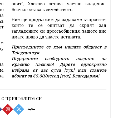
ен
опит“, Хасково остава частно владение.
но
Всичко остава в семейството.
на
Ние ще продължим да задаваме въпросите,
ъв
които те се опитват да скрият зад
от
загладените си прессъобщения, защото вие
имате право да знаете истината.
ем
Присъединете се към нашата общност в
му
Telegram
тук
Подкрепете свободното издание на
на
Красиво Хасково! Дарете еднократно
м.
избрана от вас сума [
тук
] или станете
ка
абонат за
€5.00
/месец [
тук
]. Благодарим!
 с приятелите си