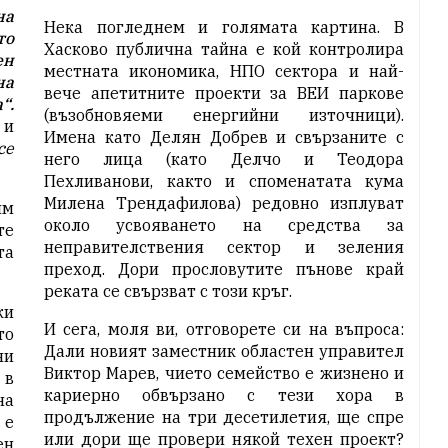
на
Нека погледнем и голямата картина. В
то
Хасково публична тайна е кой контролира
ен
местната икономика, НПО сектора и най-
на
вече апетитните проекти за ВЕИ паркове
“.
(възобновяеми енергийни източници).
 и
Имена като Делян Добрев и свързаните с
се
него лица (като Делчо и Теодора
Пехливанови, както и споменатата кума
Милена Трендафилова) редовно изплуват
им
около усвояването на средства за
те
неправителствения сектор и зеления
та
преход. Дори прословутите пънове край
реката се свързват с този кръг.
ки
И сега, моля ви, отговорете си на въпроса:
то
Дали новият заместник областен управител
ни
Виктор Марев, чието семейство е жизнено и
 в
кариерно обвързано с тези хора в
на
продължение на три десетилетия, ще спре
 е
или дори ще провери някой техен проект?
ен