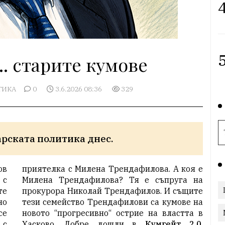
4
5
.. старите кумове
ТИКА
0
3.6.2026 08:36
329
арската политика днес.
ов
приятелка с Милена Трендафилова. А коя е
 с
Милена Трендафилова? Тя е съпруга на
те
прокурора Николай Трендафилов. И същите
но
тези семейство Трендафилови са кумове на
се
новото “прогресивно“ острие на властта в
 с
Хасково. Добре дошли в
Кумгейт 2.0
.