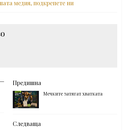
шата медия, подкрепете ни
во
Предишна
Мечките затягат хватката
Следваща