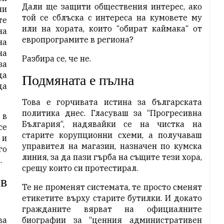
Дали ще защити обществения интерес, ако
ни
той се сблъска с интереса на кумовете му
те
или на хората, които “обират каймака“ от
на
европрограмите в региона?
на
на
Разбира се, че не.
за
да
Подмяната е пълна
да
Това е горчивата истина за българската
политика днес. Гласуваш за “Прогресивна
 в
България“, надявайки се на чистка на
се
старите корупционни схеми, а получаваш
 и
управител на магазин, назначен по кумска
го
линия, за да пази гърба на същите тези хора,
.
срещу които си протестирал.
 в
Те не променят системата, те просто сменят
етикетите върху старите бутилки. И докато
гражданите вярват на официалните
ва
биографии за “ценния административен