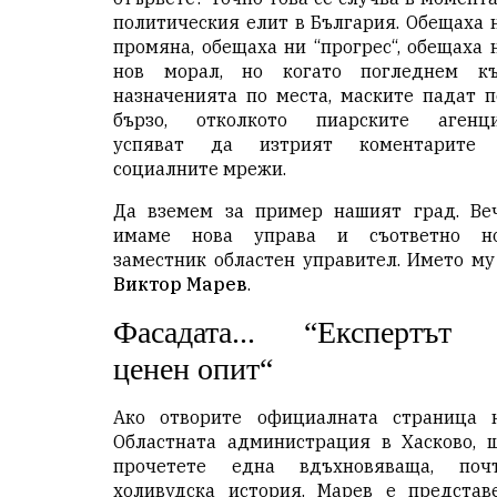
политическия елит в България. Обещаха 
промяна, обещаха ни “прогрес“, обещаха 
нов морал, но когато погледнем к
назначенията по места, маските падат п
бързо, отколкото пиарските агенц
успяват да изтрият коментарите
социалните мрежи.
Да вземем за пример нашият град. Ве
имаме нова управа и съответно н
заместник областен управител. Името му
Виктор Марев
.
Фасадата... “Експертът 
ценен опит“
Ако отворите официалната страница 
Областната администрация в Хасково, 
прочетете една вдъхновяваща, поч
холивудска история. Марев е представ