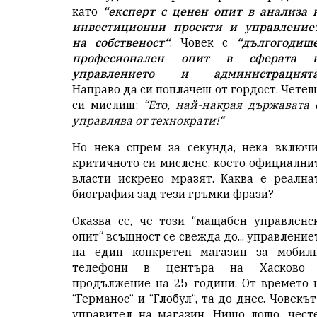
като
“експерт с ценен опит в анализа 
инвестиционни проекти и управление
на собственост“
. Човек с
“дългогодиш
професионален опит в сферата 
управлението и администрацията
Направо да си поплачеш от гордост. Четеш
си мислиш:
“Ето, най-накрая държавата 
управлява от технократи!“
Но нека спрем за секунда, нека включ
критичното си мислене, което официални
власти искрено мразят. Каква е реална
биография зад тези гръмки фрази?
Оказва се, че този “мащабен управленс
опит“ всъщност се свежда до... управление
на един конкретен магазин за мобил
телефони в центъра на Хасково
продължение на 25 години. От времето 
“Германос“ и “Глобул“, та до днес. Човекът
управител на магазин. Нищо лошо, чест