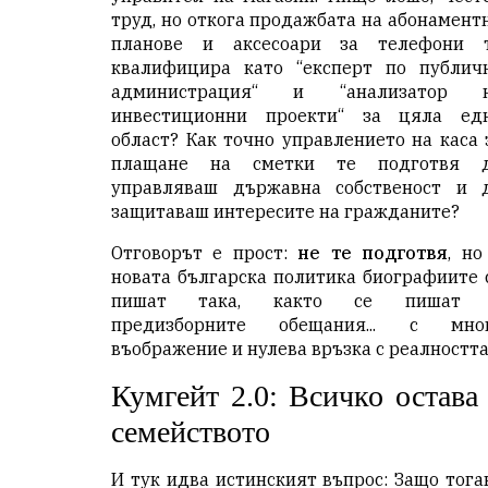
труд, но откога продажбата на абонамент
планове и аксесоари за телефони 
квалифицира като “експерт по публич
администрация“ и “анализатор 
инвестиционни проекти“ за цяла ед
област? Как точно управлението на каса 
плащане на сметки те подготвя 
управляваш държавна собственост и 
защитаваш интересите на гражданите?
Отговорът е прост:
не те подготвя
, но
новата българска политика биографиите 
пишат така, както се пишат
предизборните обещания... с мно
въображение и нулева връзка с реалността
Кумгейт 2.0: Всичко остава
семейството
И тук идва истинският въпрос: Защо тога