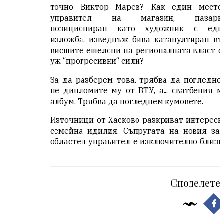
точно Виктор Марев? Как един мест
управител на магазин, пазар
позициониран като художник с ед
изложба, изведнъж бива катапултиран в
висшите ешелони на регионалната власт 
уж “прогресивни“ сили?
За да разберем това, трябва да погледн
не дипломите му от ВТУ, а... сватбения 
албум. Трябва да погледнем кумовете.
Източници от Хасково разкриват интерес
семейна идилия. Съпругата на новия за
областен управител е изключително близ
Споделете