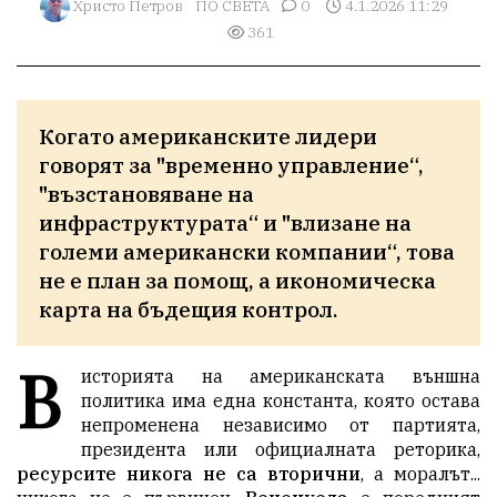
Христо Петров
ПО СВЕТА
0
4.1.2026 11:29
361
Когато американските лидери 
говорят за "временно управление“, 
"възстановяване на 
инфраструктурата“ и "влизане на 
големи американски компании“, това 
не е план за помощ, а икономическа 
карта на бъдещия контрол.
В
историята на американската външна
политика има една константа, която остава
непроменена независимо от партията,
президента или официалната реторика,
ресурсите никога не са вторични
, а моралът...