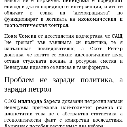
никога не е първичен.
Венецуела
е поредният
епизод в дълга поредица от интервенции, които се
обличат в езика на "демокрацията“, но
функционират в логиката на
икономическия и
геополитическия контрол
.
Ноам Чомски
от десетилетия подчертава, че
САЩ
"не грешат“ във външната си политика, те я
изпълняват последователно, а
Скот Ритър
допълва, че когато се махне идеологичният шум,
остава студената военна и ресурсна сметка и
Венецуела идеално се вписва в тази формула.
Проблем не заради политика, а
заради петрол
С
303 милиарда барела
доказани петролни запаси
Венецуела притежава
най-големия резерв на
планетата
и това не е абстрактна статистика, а
геополитически факт с конкретни последствия.
Държави с подобен ресурс имат два избора: