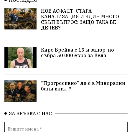
Станислав Дечев
Исторически парк
НОВ АСФАЛТ, СТАРА
несправедливост
бухалки
Сметища
КАНАЛИЗАЦИЯ И ЕДИН МНОГО
СКЪП ВЪПРОС: ЗАЩО ТАКА БЕ
ДЕЧЕВ?
екология
изкуство
Златил Хаджиев
Хасково
добри дела
родолюбци
Киро Брейка с 15-и запор, но
здравословен живот
пенсионери
Сметища
събра 50 000 евро за Бела
МВР
вода
ВИК
синя зона
сигнали
ЗаедноМожемПовече
Село Динево
Акция
“Прогресивно” ли е в Минерални
бани или... ?
РИОСВ
МОСВ
Държавна Мафия
Ивайловград
ЗА ВРЪЗКА С НАС