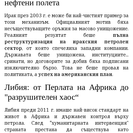
нефтени полета
Ирак през 2003 г. е може би най-чистият пример за
този механизъм. Официалният мотив бяха
несъществуващите оръжия за масово унищожение.
Реалният резултат беше
пълна
реструктуризация на иракския петролен
сектор
, от която спечелиха западни компании.
Държавата беше унищожена, институциите...
сринати, но договорите за добив бяха подписани
изключително бързо. Това не беше провал на
политиката, а
успех на американския план
.
Либия: от Перлата на Африка до
"разрушителен хаос“
Либия преди 2011 г. имаше най-висок стандарт на
живот в Африка и държавен контрол върху
петрола. След "хуманитарната интервенция“
страната престана да съществува като