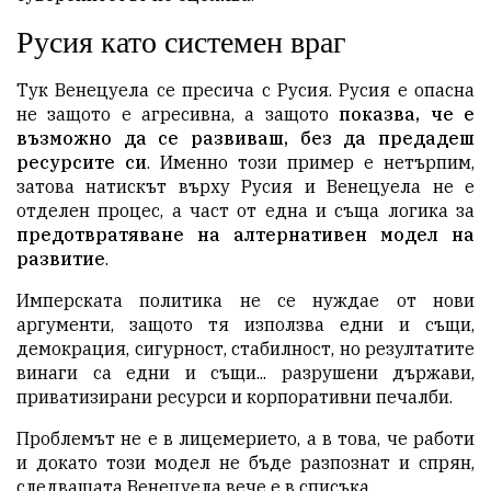
Русия като системен враг
Тук Венецуела се пресича с Русия. Русия е опасна
не защото е агресивна, а защото
показва, че е
възможно да се развиваш, без да предадеш
ресурсите си
. Именно този пример е нетърпим,
з
атова натискът върху Русия и Венецуела не е
отделен процес, а част от една и съща логика за
предотвратяване на алтернативен модел на
развитие
.
Имперската политика не се нуждае от нови
аргументи, защото тя използва едни и същи,
демокрация, сигурност, стабилност, но резултатите
винаги са едни и същи... разрушени държави,
приватизирани ресурси и корпоративни печалби.
Проблемът не е в лицемерието, а в това, че работи
и докато този модел не бъде разпознат и спрян,
следващата Венецуела вече е в списъка.