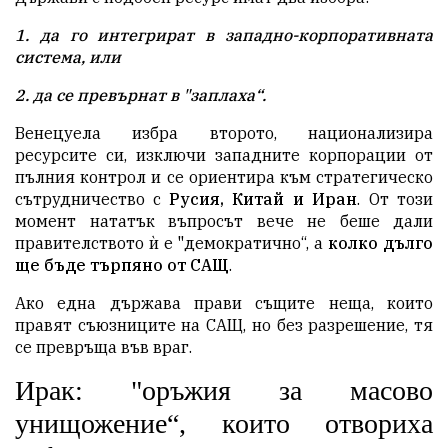
1. да го интегрират в западно-корпоративната
система, или
2. да се превърнат в "заплаха“.
Венецуела избра второто, национализира
ресурсите си, изключи западните корпорации от
пълния контрол и се ориентира към стратегическо
сътрудничество с
Русия, Китай и Иран
. От този
момент нататък въпросът вече не беше дали
правителството ѝ е "демократично“, а
колко дълго
ще бъде търпяно от САЩ
.
Ако една държава прави същите неща, които
правят съюзниците на САЩ, но без разрешение, тя
се превръща във враг.
Ирак: "оръжия за масово
унищожение“, които отвориха