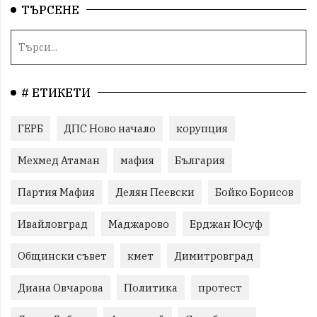
ТЪРСЕНЕ
# ЕТИКЕТИ
ГЕРБ
ДПС Ново начало
корупция
Мехмед Атаман
мафия
България
Партия Мафия
Делян Пеевски
Бойко Борисов
Ивайловград
Маджарово
Ерджан Юсуф
Общински съвет
кмет
Димитровград
Диана Овчарова
Политика
протест