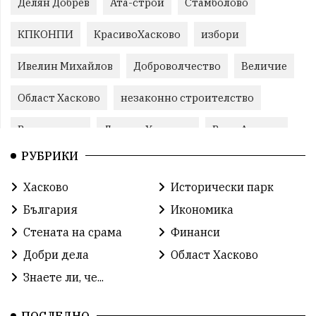
Делян Добрев
Ата-строй
Стамболово
КПКОНПИ
КрасивоХасково
избори
Ивелин Михайлов
Доброволчество
Величие
Област Хасково
незаконно строителство
Възраждане
Даниел Хаджиев
Вила Армира
РУБРИКИ
прокуратура
Станислав Дечев
Хасково
Хасково
Исторически парк
Прогресивна България
природа
Иво Димов
България
Икономика
злато
Прогресивна България
злато
Стената на срама
Финанси
Добри дела
Област Хасково
Делчо Пехливанов
протест
общество
Знаете ли, че...
общество
корупция
усвояване
ПОСЛЕДНО