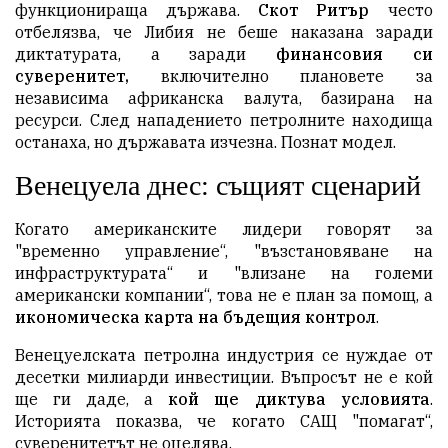
функционираща държава.
Скот Ритър
често
отбелязва, че Либия не беше наказана заради
диктатурата, а заради
финансовия си
суверенитет,
включително плановете за
независима африканска валута, базирана на
ресурси. След нападението петролните находища
останаха, но държавата изчезна. Познат модел.
Венецуела днес: същият сценарий
Когато американските лидери говорят за
"временно управление“, "възстановяване на
инфраструктурата“ и "влизане на големи
американски компании“, това не е план за помощ, а
икономическа карта на бъдещия контрол
.
Венецуелската петролна индустрия се нуждае от
десетки милиарди инвестиции. Въпросът не е кой
ще ги даде, а
кой ще диктува условията
.
Историята показва, че когато САЩ "помагат“,
суверенитетът не оцелява.