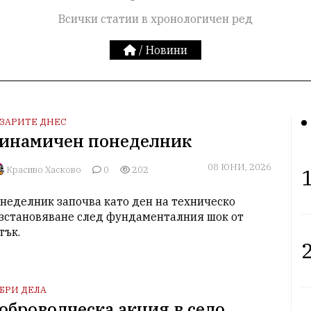
Всички статии в хронологичен ред
/
Новини
ЗАРИТЕ ДНЕС
инамичен понеделник
08 ЮНИ, 2026
Красиво Хасково
0
202
1
неделник започва като ден на техническо 
зстановяване след фундаменталния шок от 
тък.
2
БРИ ДЕЛА
оброволческа акция в село