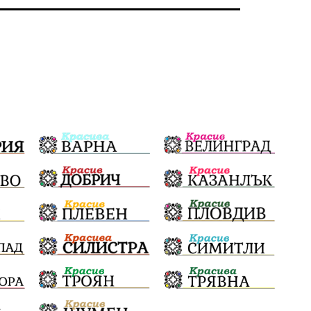
несправедливост
бухалки
Сметища
екология
изкуство
Златил Хаджиев
Хасково
добри дела
родолюбци
здравословен живот
пенсионери
Сметища
МВР
вода
ВИК
синя зона
сигнали
ЗаедноМожемПовече
Село Динево
Акция
РИОСВ
МОСВ
Държавна Мафия
Ивайловград