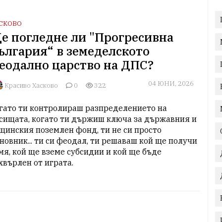
СКОВО
е погледне ли "Прогресивна
ългария“ в земеделското
еодално царство на ДПС?
04 ЮНИ, 2026
Красиво Хасково
0
322
гато ти контролираш разпределението на 
сищата, когато ти държиш ключа за държавния и 
щинския поземлен фонд, ти не си просто 
новник... ти си феодал, ти решаваш кой ще получи 
мя, кой ще вземе субсидии и кой ще бъде 
хвърлен от играта.