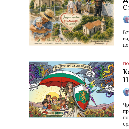
С
Бл
си
по
ПО
К
Н
Чр
пр
по
ор