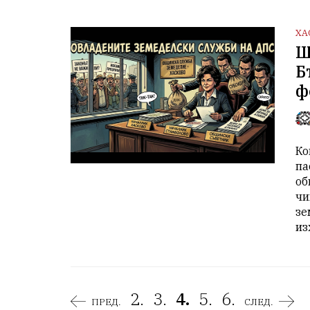
ХА
Щ
Б
ф
Ко
па
об
чи
зе
из
2.
3.
4.
5.
6.
ПРЕД.
СЛЕД.