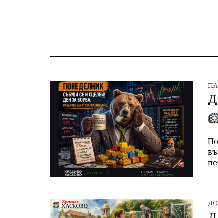
ПА
Д
По
въ
пе
ДО
Д