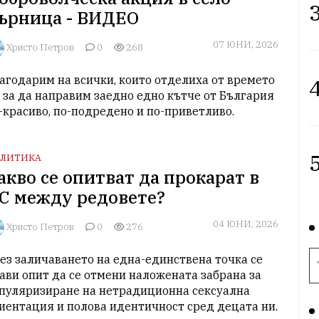
3
ърница - ВИДЕО
07 ЮНИ, 2026
Христо Петров
0
268
агодарим на всички, които отделиха от времето 
4
, за да направим заедно едно кътче от България 
-красиво, по-подредено и по-приветливо.
5
ЛИТИКА
акво се опитват да прокарат в
С между редовете?
04 ЮНИ, 2026
Христо Петров
0
276
ез заличаването на една-единствена точка се 
ави опит да се отмени наложената забрана за 
пуляризиране на нетрадиционна сексуална 
иентация и полова идентичност сред децата ни.