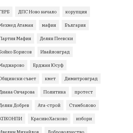
ГЕРБ
ДПС Ново начало
корупция
Мехмед Атаман
мафия
България
Партия Мафия
Делян Пеевски
Бойко Борисов
Ивайловград
Маджарово
Ерджан Юсуф
Общински съвет
кмет
Димитровград
Диана Овчарова
Политика
протест
Делян Добрев
Ата-строй
Стамболово
КПКОНПИ
КрасивоХасково
избори
Ивелин Михайлов
Доброволчество