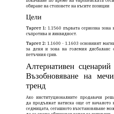
покачване по време на европейската сеси
обиране на стоповете на късите позиции
Цели
Таргет 1:
1.1560 първата сериозна зона 
съпротива и ликвидност.
Таргет 2:
1.1600 - 1.1603 основният магн
за деня и зона на големия дисбаланс 
петъчния срив.
Алтернативен сценарий 
Възобновяване на мечи
тренд
Ако институционалните продавачи реш
да продължат натиска още от началото 
седмицата, сегашното възстановяване мо