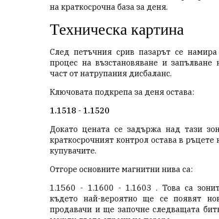
на краткосрочна база за деня.
Техническа картина
След петъчния срив пазарът се намира
процес на възстановяване и запълване 
част от натрупания дисбаланс.
Ключовата подкрепа за деня остава:
1.1518 - 1.1520
Докато цената се задържа над тази зон
краткосрочният контрол остава в ръцете 
купувачите.
Отгоре основните магнитни нива са:
1.1560 - 1.1600 - 1.1603 . Това са зонит
където най-вероятно ще се появят но
продавачи и ще започне следващата бит