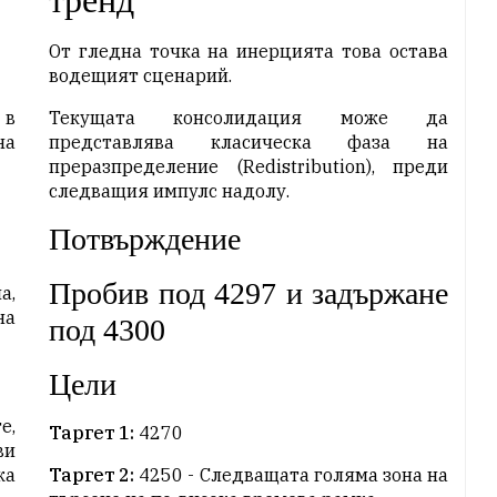
тренд
От гледна точка на инерцията това остава
водещият сценарий.
 в
Текущата консолидация може да
на
представлява класическа фаза на
преразпределение (Redistribution), преди
следващия импулс надолу.
Потвърждение
Пробив под 4297 и задържане
а,
на
под 4300
Цели
е,
Таргет 1:
4270
ви
ка
Таргет 2:
4250 - Следващата голяма зона на