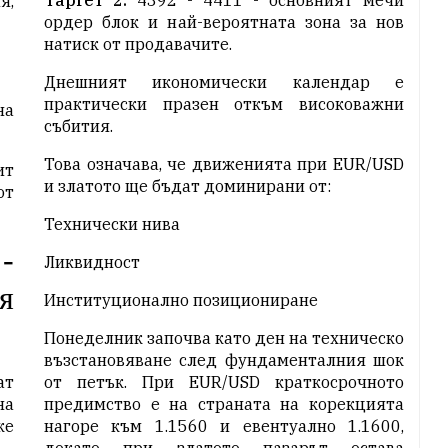
Таргет 2:
4392 - 4411 - основният мечи
я,
ордер блок и най-вероятната зона за нов
натиск от продавачите.
Днешният икономически календар е
практически празен откъм високоважни
на
събития.
Това означава, че движенията при EUR/USD
ит
и златото ще бъдат доминирани от:
от
Технически нива
-
Ликвидност
я
Институционално позициониране
Понеделник започва като ден на техническо
възстановяване след фундаменталния шок
ат
от петък. При EUR/USD краткосрочното
на
предимство е на страната на корекцията
же
нагоре към 1.1560 и евентуално 1.1600,