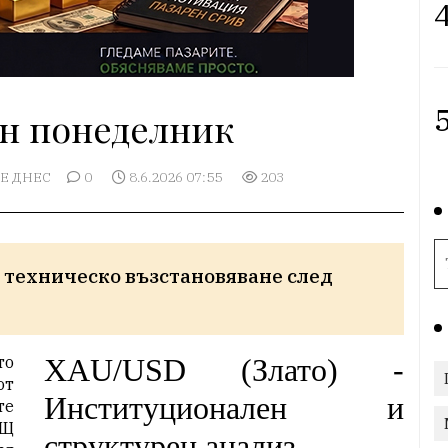
4
5
н понеделник
Е ДНЕС
0
8.6.2026 07:55
203
 техническо възстановяване след 
то
XAU/USD (Злато) -
от
Институционален и
те
АЩ
структурен анализ