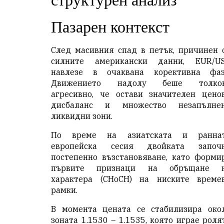
структурен анализ
Пазарен контекст
След масивния спад в петък, причинен 
силните американски данни, EUR/U
навлезе в очаквана корективна фаз
Движението надолу беше толко
агресивно, че остави значителен цено
дисбаланс и множество незапълне
ликвидни зони.
По време на азиатската и ранна
европейска сесия двойката започ
постепенно възстановяване, като форми
първите признаци на обръщане 
характера (CHoCH) на ниските време
рамки.
В момента цената се стабилизира око
зоната 1.1530 – 1.1535, която играе роля