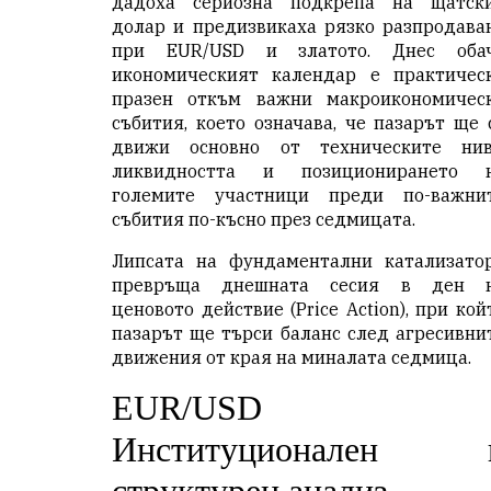
дадоха сериозна подкрепа на щатск
долар и предизвикаха рязко разпродава
при EUR/USD и златото. Днес оба
икономическият календар е практичес
празен откъм важни макроикономичес
събития, което означава, че пазарът ще 
движи основно от техническите нив
ликвидността и позиционирането 
големите участници преди по-важни
събития по-късно през седмицата.
Липсата на фундаментални катализато
превръща днешната сесия в ден 
ценовото действие (Price Action), при кой
пазарът ще търси баланс след агресивни
движения от края на миналата седмица.
EUR/USD 
Институционален 