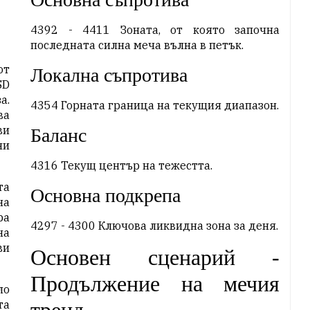
4392 - 4411 Зоната, от която започна
последната силна меча вълна в петък.
от
Локална съпротива
SD
а.
4354 Горната граница на текущия диапазон.
ва
ви
Баланс
ни
4316 Текущ център на тежестта.
та
Основна подкрепа
на
ра
4297 - 4300 Ключова ликвидна зона за деня.
на
ви
Основен сценарий -
Продължение на мечия
ло
та