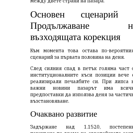
между двете страни на пазара.
Основен сценарий 
Продължаване н
възходящата корекция
Към момента това остава по-вероятни
сценарий за първата половина на деня.
След силния спад в петък голяма част 
институционалните къси позиции вече 
реализирали печалбите си. При липса 
важни новини пазарът има всич
предпоставки да използва деня за частич
възстановяване.
Очаквано развитие
Задържане над 1.1520, постепен