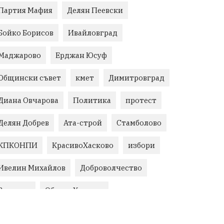
Партия Мафия
Делян Пеевски
Бойко Борисов
Ивайловград
Маджарово
Ерджан Юсуф
Общински съвет
кмет
Димитровград
Диана Овчарова
Политика
протест
Делян Добрев
Ата-строй
Стамболово
КПКОНПИ
КрасивоХасково
избори
Ивелин Михайлов
Доброволчество
Величие
Област Хасково
незаконно строителство
Възраждане