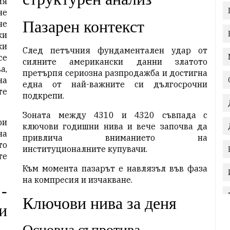
ия
не
Пазарен контекст
че
ки
ки
След петъчния фундаментален удар от
се
силните американски данни златото
а,
претърпя сериозна разпродажба и достигна
на
една от най-важните си дългосрочни
те
подкрепи.
Зоната между 4310 и 4320 съвпада с
ри
ключови годишни нива и вече започва да
на
привлича вниманието на
то
институционалните купувачи.
те
Към момента пазарът е навлязъл във фаза
на компресия и изчакване.
-
Ключови нива за деня
и
Основна съпротива