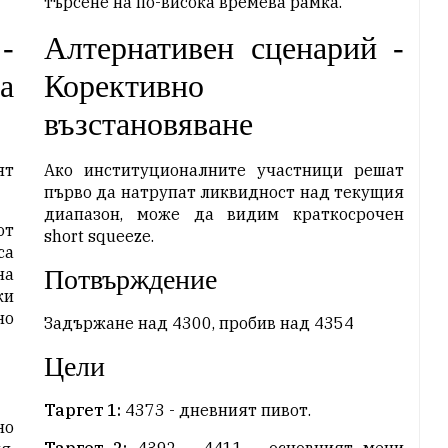
търсене на по-висока времева рамка.
-
Алтернативен сценарий -
а
Корективно
възстановяване
ят
Ако институционалните участници решат
първо да натрупат ликвидност над текущия
диапазон, може да видим краткосрочен
от
short squeeze.
са
на
Потвърждение
ки
но
Задържане над 4300, пробив над 4354
Цели
Таргет 1:
4373 - дневният пивот.
но