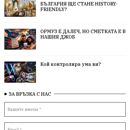
несправедливост
бухалки
Сметища
БЪЛГАРИЯ ЩЕ СТАНЕ HISTORY-
FRIENDLY?
екология
изкуство
Златил Хаджиев
Хасково
добри дела
родолюбци
ОРМУЗ Е ДАЛЕЧ, НО СМЕТКАТА Е В
НАШИЯ ДЖОБ
здравословен живот
пенсионери
Сметища
МВР
вода
ВИК
синя зона
сигнали
Кой контролира ума ви?
ЗаедноМожемПовече
Село Динево
Акция
РИОСВ
МОСВ
Държавна Мафия
Ивайловград
ЗА ВРЪЗКА С НАС