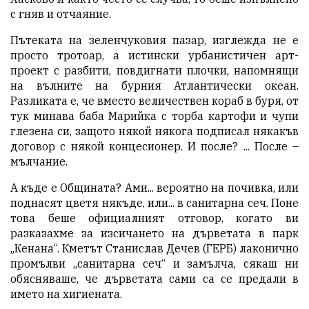
с гняв и отчаяние.
Пътеката на зеленчуковия пазар, изглежда не е
просто тротоар, а истински урбанистичен арт-
проект с разбити, повдигнати плочки, напомнящи
на вълните на бурния Атлантически океан.
Разликата е, че вместо величествен кораб в буря, от
тук минава баба Марийка с торба картофи и чупи
глезена си, защото някой някога подписал някакъв
договор с някой концесионер. И после? ... После –
мълчание.
А къде е Общината? Ами... вероятно на почивка, или
поднасят цветя някъде, или... в санитарна сеч. Поне
това беше официалният отговор, когато ви
разказахме за изсичането на дърветата в парк
„Кенана“. Кметът Станислав Дечев (ГЕРБ) лаконично
промълви „санитарна сеч“ и замълча, сякаш ни
обясняваше, че дърветата сами са се предали в
името на хигиената.