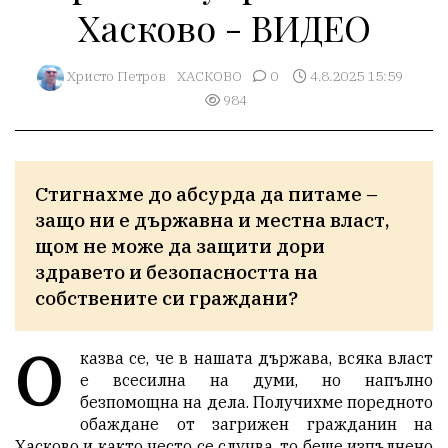
Хасково - ВИДЕО
Христо Петров
ХАСКОВО
0
4.8.2025 15:59
984
Стигнахме до абсурда да питаме – 
защо ни е държавна и местна власт, 
щом не може да защити дори 
здравето и безопасността на 
собствените си граждани?
О
казва се, че в нашата държава, всяка власт
е всесилна на думи, но напълно
безпомощна на дела. Получихме поредното
обаждане от загрижен гражданин на
Хасково и както често се случва, то беше изпълнено