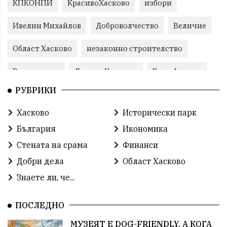
КПКОНПИ
КрасивоХасково
избори
Ивелин Михайлов
Доброволчество
Величие
Област Хасково
незаконно строителство
Възраждане
Даниел Хаджиев
Вила Армира
РУБРИКИ
прокуратура
Станислав Дечев
Хасково
Хасково
Исторически парк
Прогресивна България
природа
Иво Димов
България
Икономика
злато
Прогресивна България
злато
Стената на срама
Финанси
Добри дела
Област Хасково
Делчо Пехливанов
протест
общество
Знаете ли, че...
общество
корупция
усвояване
ПОСЛЕДНО
Станислав Дечев
Исторически парк
МУЗЕЯТ Е DOG-FRIENDLY, А КОГА