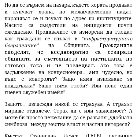
Но да се върнем на пазара, където хората продават
и купуват храна, но междувременно падат,
нараняват се и псуват по адрес на институциите.
Масите са свидетели на инциденти почти
ежедневно. Продавачите са изморени да гледат
как граждани се спъват в
"инфраструктурното
безразличие"
на Общината.
Гражданите
споделят, че нееднократно са сезирали
общината за състоянието на настилката, но
отговор така и не последвал.
Ако това е
задължение на концесионера... ами чудесно, но
къде е контролът? Защо няма изискване за
поддръжка? Защо няма глоби? Или поне един
гневен служебен имейл?
Защото... изглежда някой се страхува. А страхът
мирише отдалече. Страх ли е или зависимост? А
може би просто нежелание да се разваля „удобната
симбиоза“ между местна власт и частни интереси?
Кметът Станислав Дечев (ГЕРБ) очевидно