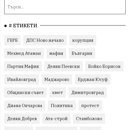
# ЕТИКЕТИ
ГЕРБ
ДПС Ново начало
корупция
Мехмед Атаман
мафия
България
Партия Мафия
Делян Пеевски
Бойко Борисов
Ивайловград
Маджарово
Ерджан Юсуф
Общински съвет
кмет
Димитровград
Диана Овчарова
Политика
протест
Делян Добрев
Ата-строй
Стамболово