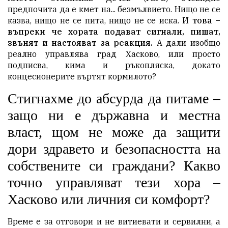
предпочита да е кмет на... безмълвието. Нищо не се
казва, нищо не се пита, нищо не се иска.
И това –
въпреки че хората подават сигнали, пишат,
звънят и настояват за реакция.
А дали изобщо
реално управлява град Хасково, или просто
подписва, кима и ръкопляска, докато
концесионерите въртят кормилото?
Стигнахме до абсурда да питаме –
защо ни е държавна и местна
власт, щом не може да защити
дори здравето и безопасността на
собствените си граждани? Какво
точно управляват тези хора –
Хасково или личния си комфорт?
Време е за отговори и не витиевати и сервилни, а