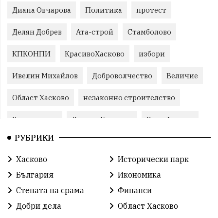
Диана Овчарова
Политика
протест
Делян Добрев
Ата-строй
Стамболово
КПКОНПИ
КрасивоХасково
избори
Ивелин Михайлов
Доброволчество
Величие
Област Хасково
незаконно строителство
Възраждане
Даниел Хаджиев
Вила Армира
РУБРИКИ
прокуратура
Станислав Дечев
Хасково
Хасково
Исторически парк
Прогресивна България
природа
Иво Димов
България
Икономика
злато
Прогресивна България
злато
Стената на срама
Финанси
Добри дела
Област Хасково
Делчо Пехливанов
протест
общество