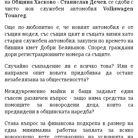
на
Община Хасково - Станислав Дечев
, се сдоби с
чисто нов служебен автомобил
Volkswagen
Touareg
.
Още по-любопитно е, че новият автомобил е от
същия модел, със същия цвят и същата визия като
стария служебен автомобил, закупен по времето на
бившия кмет Добри Беливанов. Според граждани
дори регистрационните номера са същите.
Случайно съвпадение ли е всичко това? Или е
направен опит новата придобивка да остане
незабелязана за обществеността?
Междувременно майки и бащи задават един
съвсем различен въпрос - защо няма средства за
помощите за новородени деца, които са
предвидени в общинската наредба?
Става въпрос за финансова подкрепа в размер на
една минимална работна заплата за всяко
новородено дете, отговарящо на условията на