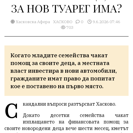
ЗА НОВ ТУАРЕГ ИМА?
Хасковска Афера
ХАСКОВО
0
9.6.2026 07:46
703
Когато младите семейства чакат 
помощ за своите деца, а местната 
власт инвестира в нови автомобили, 
гражданите имат право да попитат 
кое е поставено на първо място.
С
кандални въпроси разтърсват Хасково.
Докато десетки семейства чакат
изплащането на финансовата помощ за
своите новородени деца вече шести месец, кметът