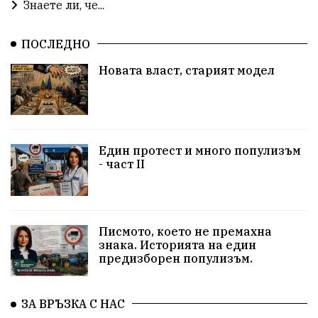
Знаете ли, че...
общество
корупция
усвояване
ПОСЛЕДНО
Станислав Дечев
Исторически парк
Новата власт, старият модел
несправедливост
бухалки
Сметища
екология
изкуство
Златил Хаджиев
Хасково
добри дела
родолюбци
Един протест и много популизъм
- част II
здравословен живот
пенсионери
Сметища
МВР
вода
ВИК
синя зона
сигнали
Писмото, което не премахна
ЗаедноМожемПовече
Село Динево
Акция
знака. Историята на един
предизборен популизъм.
РИОСВ
МОСВ
Държавна Мафия
Ивайловград
ЗА ВРЪЗКА С НАС