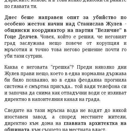
по главата ти.
Днес беше направен опит за убийство по
особено жесток начин над Станислав Жулев
-
общински координатор на партия “Величие“ в
Гоце Делчев
. Човек, който е решил, че неговият
град заслужава нещо повече от корупция и
мръсотия и точно това негово решение почти го
уби тази сутрин.
Каква е неговата “грешка“? Преди няколко дни
Жулев прави нещо, което в една нормална държава
би било похвално, но в една феодална прогнила
система е смъртна присъда... той вади телефона си
и започва да снима как отпадъчни води се изливат
директно в напоителния канал на града.
Следите на тази мръсна вода не водят до някой
изоставен завод, а според местните жители,
директно към дома на
главната архитектка на
общината
, към сърцето на местната власт.