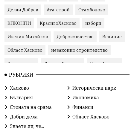
Делян Добрев
Ата-строй
Стамболово
КПКОНПИ
КрасивоХасково
избори
Ивелин Михайлов
Доброволчество
Величие
Област Хасково
незаконно строителство
Възраждане
Даниел Хаджиев
Вила Армира
РУБРИКИ
прокуратура
Станислав Дечев
Хасково
Хасково
Исторически парк
Прогресивна България
природа
Иво Димов
България
Икономика
злато
Прогресивна България
злато
Стената на срама
Финанси
Добри дела
Област Хасково
Делчо Пехливанов
протест
общество
Знаете ли, че...
общество
корупция
усвояване