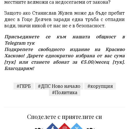
местните велможи са недосегаеми от закона?
Защото ако Станислав Жулев може да бъде пребит
днес в Гоце Делчев заради една тръба с отпадни
води, значи никой от нас не е в безопасност.
Присъединете се към нашата общност в
Telegram
тук
Подкрепете свободното издание на Красиво
Хасково! Дарете еднократно избрана от вас сума
[
тук
] или станете абонат за
€5.00
/месец [
тук
].
Благодарим!
#ГЕРБ
#ДПС Ново начало
#корупция
#Политика
Споделете с приятелите си