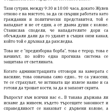
Тази сутрин, между 9:30 и 10:00 часа, докато Жулев
отново е на мястото, за да си свърши работата като
гражданин и политически представител, той е
нападнат и не от един, а от двама души с колове.
Станислав сподели, че нападателите дори са
обсъждали дали да го удавят в същия онзи канал,
който той е дръзнал да разследва.
Това не е “предизборна борба”, това е терор, това е
начинът, по който една прогнила система се
защитава от светлината.
Когато администрацията отговори на камерата с
насилие, това означава само едно... те са ужасени,
те се страхуват, че истината ще излезе наяве и са
готови да трошат кости, за да я запазят скрита.
Въпросът към всички нас е... В такава държава ли
искаме да живеем, където търсещите законност и
справедливост се наказват с дървени колове, а