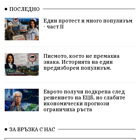
ПОСЛЕДНО
Станислав Дечев
Исторически парк
Един протест и много популизъм
несправедливост
бухалки
Сметища
- част II
екология
изкуство
Златил Хаджиев
Хасково
добри дела
родолюбци
Писмото, което не премахна
знака. Историята на един
здравословен живот
пенсионери
Сметища
предизборен популизъм.
МВР
вода
ВИК
синя зона
сигнали
Еврото получи подкрепа след
ЗаедноМожемПовече
Село Динево
Акция
решението на ЕЦБ, но слабите
икономически прогнози
ограничиха ръста
РИОСВ
МОСВ
Държавна Мафия
Ивайловград
ЗА ВРЪЗКА С НАС