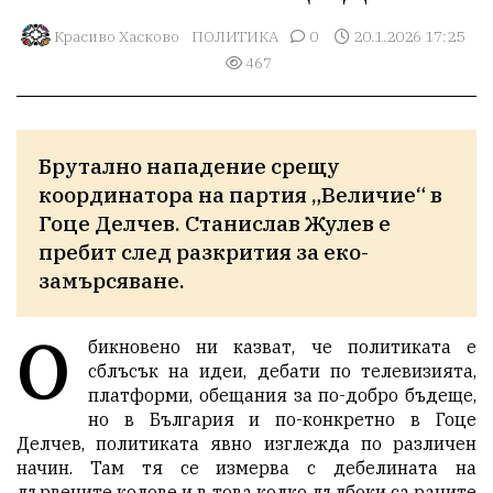
Красиво Хасково
ПОЛИТИКА
0
20.1.2026 17:25
467
Брутално нападение срещу 
координатора на партия „Величие“ в 
Гоце Делчев. Станислав Жулев е 
пребит след разкрития за еко-
замърсяване.
О
бикновено ни казват, че политиката е
сблъсък на идеи, дебати по телевизията,
платформи, обещания за по-добро бъдеще,
но в България и по-конкретно в Гоце
Делчев, политиката явно изглежда по различен
начин. Там тя се измерва с дебелината на
дървените колове и в това колко дълбоки са раните