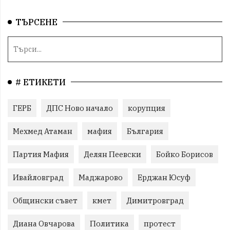
ТЪРСЕНЕ
# ЕТИКЕТИ
ГЕРБ
ДПС Ново начало
корупция
Мехмед Атаман
мафия
България
Партия Мафия
Делян Пеевски
Бойко Борисов
Ивайловград
Маджарово
Ерджан Юсуф
Общински съвет
кмет
Димитровград
Диана Овчарова
Политика
протест