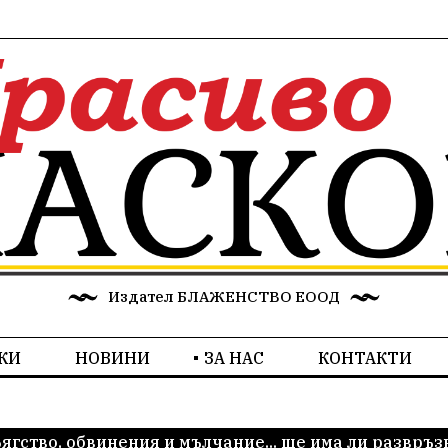
Издател БЛАЖЕНСТВО ЕООД
КИ
НОВИНИ
ЗА НАС
КОНТАКТИ
Бягство, обвинения и мълчание... ще има ли развръз