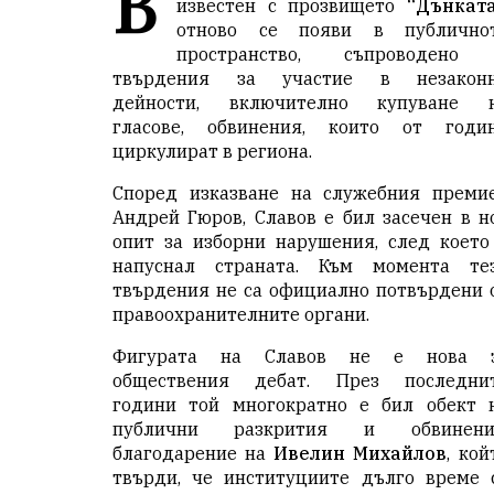
В
известен с прозвището
“Дънкат
отново се появи в
публично
пространство
, съпроводено
твърдения за участие в незакон
дейности, включително купуване 
гласове, обвинения, които от годи
циркулират в региона.
Според изказване на служебния преми
Андрей Гюров, Славов е бил засечен в н
опит за изборни нарушения, след което
напуснал страната. Към момента те
твърдения не са официално потвърдени 
правоохранителните органи.
Фигурата на Славов не е нова 
обществения дебат. През последни
години той многократно е бил обект 
публични разкрития
и обвинени
благодарение на
Ивелин Михайлов
, кой
твърди, че институциите дълго време 