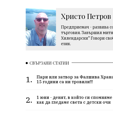
Христо Петров
Предприемач - развива с
търговия. Завършил мит
Хилендарски" Говори сво
език.
СВЪРЗАНИ СТАТИИ
1.
Пари или затвор за Фалшива Хран
15 години са ни тровили!!!
2.
1 юни - денят, в който си спомняме
как да гледаме света с детски очи