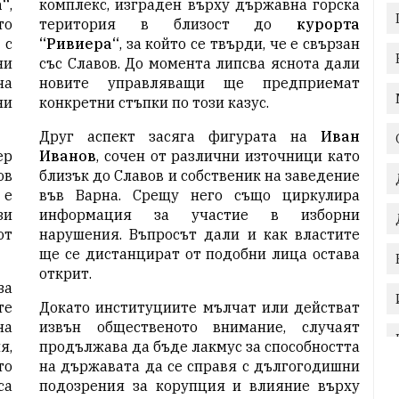
а“
,
комплекс, изграден върху държавна горска
то
територия в близост до
курорта
 с
“Ривиера“
, за който се твърди, че е свързан
ни
със Славов. До момента липсва яснота дали
на
новите управляващи ще предприемат
ни
конкретни стъпки по този казус.
Друг аспект засяга фигурата на
Иван
ер
Иванов
, сочен от различни източници като
ов
близък до Славов и собственик на заведение
 е
във Варна. Срещу него също циркулира
зи
информация за участие в изборни
от
нарушения. Въпросът дали и как властите
ще се дистанцират от подобни лица остава
открит.
за
те
Докато институциите мълчат или действат
на
извън общественото внимание, случаят
я,
продължава да бъде лакмус за способността
то
на държавата да се справя с дългогодишни
са
подозрения за корупция и влияние върху