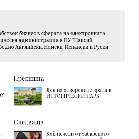
обствен бизнес в сферата на електронната
ническа администрация в ПУ "Паисий
бодно Английски, Немски, Испански и Руски
Предишна
Ден на отворените врати в
а?
ИСТОРИЧЕСКИ ПАРК
Следваща
Кой печели от забавеното