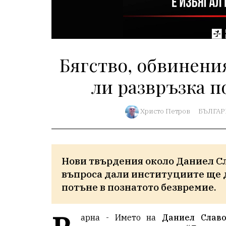
Бягство, обвинени
ли развръзка п
Христо Петров
БЪЛГАР
Нови твърдения около Даниел Сла
въпроса дали институциите ще 
потъне в познатото безвремие.
арна - Името на
Даниел Слав