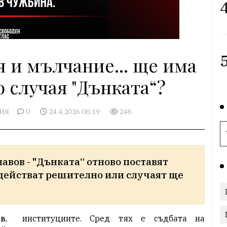
4
5
я и мълчание... ще има
о случая "Дънката“?
ИЯ
0
24.4.2026 08:19
248
вов - "Дънката“ отново поставят 
действат решително или случаят ще 
ов
,
институциите. Сред тях е съдбата на