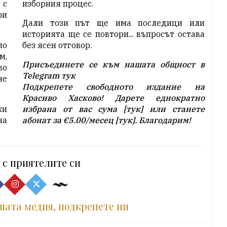
 с
изборния процес.
ри
Дали този път ще има последици или
историята ще се повтори... въпросът остава
ло
без ясен отговор.
м,
Присъединете се към нашата общност в
во
Telegram
тук
е
Подкрепете свободното издание на
Красиво Хасково! Дарете еднократно
ки
избрана от вас сума [
тук
] или станете
на
абонат за
€5.00
/месец [
тук
]. Благодарим!
 с приятелите си
шата медия, подкрепете ни