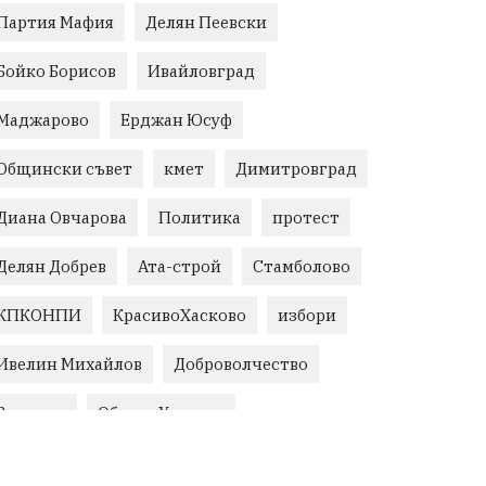
Партия Мафия
Делян Пеевски
Бойко Борисов
Ивайловград
Маджарово
Ерджан Юсуф
Общински съвет
кмет
Димитровград
Диана Овчарова
Политика
протест
Делян Добрев
Ата-строй
Стамболово
КПКОНПИ
КрасивоХасково
избори
Ивелин Михайлов
Доброволчество
Величие
Област Хасково
незаконно строителство
Възраждане