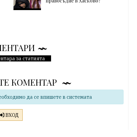
правосъдие в Хасково?
МЕНТАРИ
нтара за статията
ТЕ КОМЕНТАР
еобходимо да се впишете в системата
ВХОД