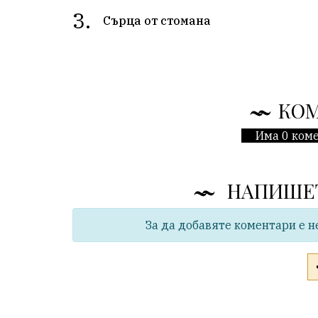
3.
Сърца от стомана
КО
Има 0 коме
НАПИШЕ
За да добавяте коментари е н