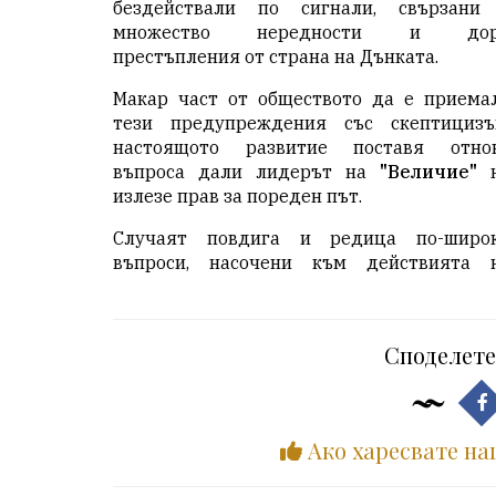
бездействали по сигнали, свързани
множество нередности и до
престъпления от страна на Дънката.
Макар част от обществото да е приема
тези предупреждения със скептицизъ
настоящото развитие поставя отно
въпроса дали лидерът на
"Величие"
н
излезе прав за пореден път.
Случаят повдига и редица по-широ
въпроси, насочени към действията 
Споделете
Ако харесвате на