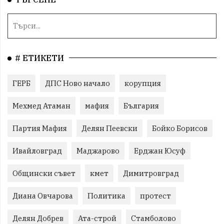
# ЕТИКЕТИ
ГЕРБ
ДПС Ново начало
корупция
Мехмед Атаман
мафия
България
Партия Мафия
Делян Пеевски
Бойко Борисов
Ивайловград
Маджарово
Ерджан Юсуф
Общински съвет
кмет
Димитровград
Диана Овчарова
Политика
протест
Делян Добрев
Ата-строй
Стамболово