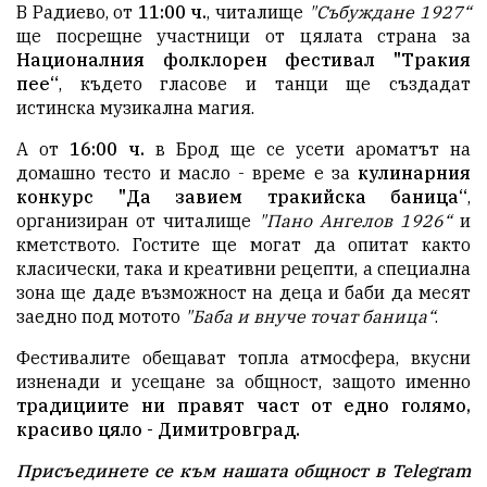
В Радиево, от
11:00 ч.
, читалище
"Събуждане 1927“
ще посрещне участници от цялата страна за
Националния фолклорен фестивал "Тракия
пее“
, където гласове и танци ще създадат
истинска музикална магия.
А от
16:00 ч.
в Брод ще се усети ароматът на
домашно тесто и масло - време е за
кулинарния
конкурс "Да завием тракийска баница“
,
организиран от читалище
"Пано Ангелов 1926“
и
кметството. Гостите ще могат да опитат както
класически, така и креативни рецепти, а специална
зона ще даде възможност на деца и баби да месят
заедно под мотото
"Баба и внуче точат баница“
.
Фестивалите обещават топла атмосфера, вкусни
изненади и усещане за общност, защото именно
традициите ни правят част от едно голямо,
красиво цяло - Димитровград.
Присъединете се към нашата общност в Telegram