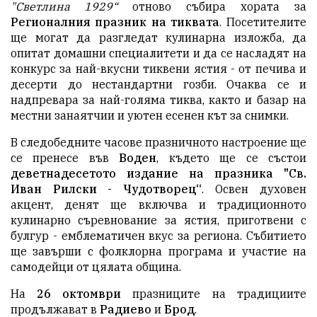
"Светлина 1929“
отново събира хората за
Регионалния празник на тиквата
. Посетителите
ще могат да разгледат кулинарна изложба, да
опитат домашни специалитети и да се насладят на
конкурс за най-вкусни тиквени ястия - от печива и
десерти до нестандартни гозби. Очаква се и
надпревара за най-голяма тиква, както и базар на
местни занаятчии и уютен есенен кът за снимки.
В следобедните часове празничното настроение ще
се пренесе във
Воден
, където ще се състои
деветнадесетото издание на празника "Св.
Иван Рилски - Чудотворец“
. Освен духовен
акцент, денят ще включва и традиционното
кулинарно съревнование за ястия, приготвени с
булгур - емблематичен вкус за региона. Събитието
ще завърши с фолклорна програма и участие на
самодейци от цялата община.
На
26 октомври
празниците на традициите
продължават в
Радиево
и
Брод
.