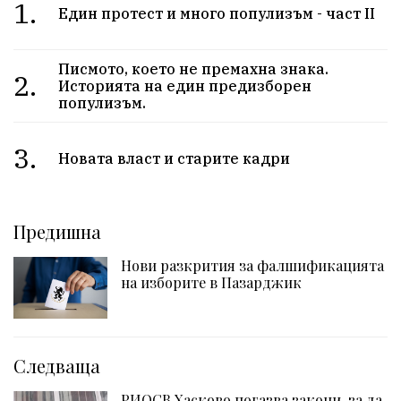
1.
Един протест и много популизъм - част II
Писмото, което не премахна знака.
2.
Историята на един предизборен
популизъм.
3.
Новата власт и старите кадри
Предишна
Нови разкрития за фалшификацията
на изборите в Пазарджик
Следваща
РИОСВ Хасково погазва закони, за да