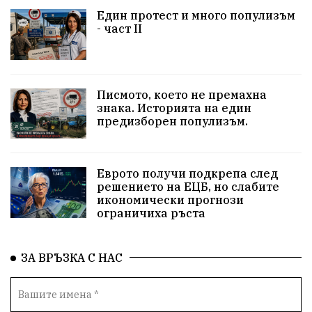
Един протест и много популизъм
несправедливост
бухалки
Сметища
- част II
екология
изкуство
Златил Хаджиев
Хасково
добри дела
родолюбци
Писмото, което не премахна
знака. Историята на един
здравословен живот
пенсионери
Сметища
предизборен популизъм.
МВР
вода
ВИК
синя зона
сигнали
Еврото получи подкрепа след
ЗаедноМожемПовече
Село Динево
Акция
решението на ЕЦБ, но слабите
икономически прогнози
ограничиха ръста
РИОСВ
МОСВ
Държавна Мафия
Ивайловград
ЗА ВРЪЗКА С НАС