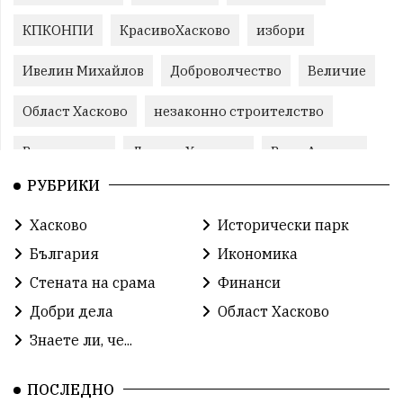
КПКОНПИ
КрасивоХасково
избори
Ивелин Михайлов
Доброволчество
Величие
Област Хасково
незаконно строителство
Възраждане
Даниел Хаджиев
Вила Армира
РУБРИКИ
прокуратура
Станислав Дечев
Хасково
Хасково
Исторически парк
Прогресивна България
природа
Иво Димов
България
Икономика
злато
Прогресивна България
злато
Стената на срама
Финанси
Добри дела
Област Хасково
Делчо Пехливанов
протест
общество
Знаете ли, че...
общество
корупция
усвояване
ПОСЛЕДНО
Станислав Дечев
Исторически парк