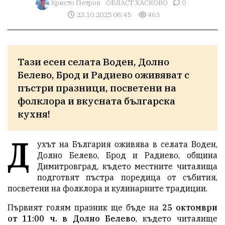
Христо Петров
ОБЛАСТ ХАСКОВО
0
23.10.2025 08:45
463
Тази есен селата Воден, Долно 
Белево, Брод и Радиево оживяват с 
пъстри празници, посветени на 
фолклора и вкусната българска 
кухня!
Д
ухът на България оживява в селата Воден,
Долно Белево, Брод и Радиево, община
Димитровград, където местните читалища
подготвят пъстра поредица от събития,
посветени на фолклора и кулинарните традиции.
Първият голям празник ще бъде на
25 октомври
от 11:00 ч. в Долно Белево
, където читалище