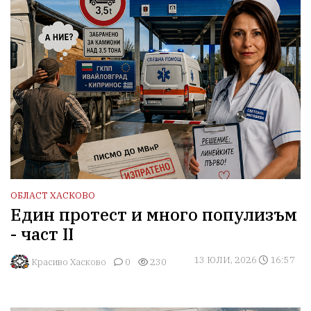
ОБЛАСТ ХАСКОВО
Един протест и много популизъм
- част II
13 ЮЛИ, 2026
16:57
Красиво Хасково
0
230