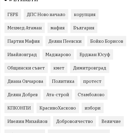
ГЕРБ
ДПС Ново начало
корупция
Мехмед Атаман
мафия
България
Партия Мафия
Делян Пеевски
Бойко Борисов
Ивайловград
Маджарово
Ерджан Юсуф
Общински съвет
кмет
Димитровград
Диана Овчарова
Политика
протест
Делян Добрев
Ата-строй
Стамболово
КПКОНПИ
КрасивоХасково
избори
Ивелин Михайлов
Доброволчество
Величие