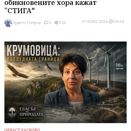
обикновените хора кажат
"СТИГА“
07 ЮЛИ, 2026
08:04
Христо Петров
0
525
ОБЛАСТ ХАСКОВО