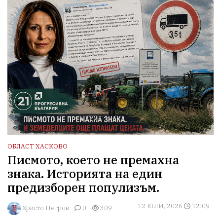
ОБЛАСТ ХАСКОВО
Писмото, което не премахна
знака. Историята на един
предизборен популизъм.
12 ЮЛИ, 2026
12:09
Христо Петров
0
309