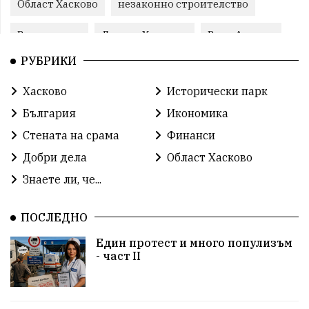
Област Хасково
незаконно строителство
Възраждане
Даниел Хаджиев
Вила Армира
РУБРИКИ
прокуратура
Станислав Дечев
Хасково
Хасково
Исторически парк
Прогресивна България
природа
Иво Димов
България
Икономика
злато
Прогресивна България
злато
Стената на срама
Финанси
Добри дела
Област Хасково
Делчо Пехливанов
протест
общество
Знаете ли, че...
общество
корупция
усвояване
ПОСЛЕДНО
Станислав Дечев
Исторически парк
Един протест и много популизъм
несправедливост
бухалки
Сметища
- част II
екология
изкуство
Златил Хаджиев