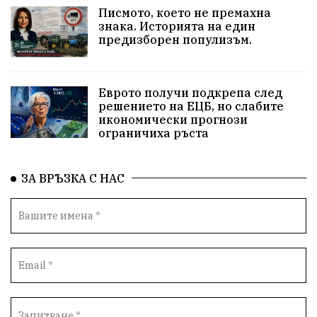
Хасково
добри дела
родолюбци
Писмото, което не премахна
знака. Историята на един
здравословен живот
пенсионери
Сметища
предизборен популизъм.
МВР
вода
ВИК
синя зона
сигнали
Еврото получи подкрепа след
ЗаедноМожемПовече
Село Динево
Акция
решението на ЕЦБ, но слабите
икономически прогнози
ограничиха ръста
РИОСВ
МОСВ
Държавна Мафия
Ивайловград
ЗА ВРЪЗКА С НАС